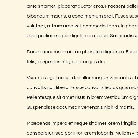
ante sit amet, placerat auctor eros. Praesent pelle
bibendum mauris, a condimentum erat. Fusce susci
volutpat, rutrum urna vel, commodo libero. In phare
eget pretium sapien ligula nec neque. Suspendiss
Donec accumsan nisl ac pharetra dignissim. Fusce 
felis, in egestas magna orci quis dui
Vivamus eget arcu in leo ullamcorper venenatis ut
convallis non libero. Fusce convallis lectus quis m
Pellentesque sit amet risus in lorem vestibulum di
Suspendisse accumsan venenatis nibh id mattis.
Maecenas imperdiet neque sit amet lorem fringill
consectetur, sed porttitor lorem lobortis. Nullam v