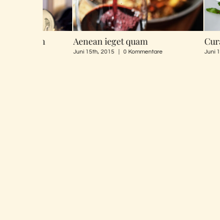
ssim
Aenean ieget quam
Curabitur ni
e
Juni 15th, 2015
|
0 Kommentare
Juni 15th, 2015
|