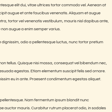
ntesque elit dui, vitae ultrices tortor commodo vel. Aenean at
pit augue et ante faucibus venenatis. Aliquam et augue
tra, tortor vel venenatis vestibulum, mauris nisl dapibus ante,
e non augue a enim semper varius.
dignissim, odio a pellentesque luctus, nunc tortor pretium
 non tellus. Quisque nisi massa, consequat vel bibendum nec,
alesuada egestas. Etiam elementum suscipit felis sed ornare.
gnissim eu in ante. Praesent condimentum egestas aliquet.
a pellentesque. Nam fermentum ipsum blandit nunc
itae auctor mauris. Curabitur rutrum placerat odio, in sodales