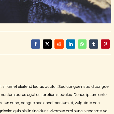
, sit amet eleifend lectus auctor. Sed congue risus id congue
dimentum purus eget est pretium sodales. Donec ipsum ante,
is metus nunc, congue nec condimentum et, vulputate nec
issim quis nisl in tincidunt. Vivamus orci nunc, venenatis vel