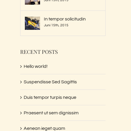
Juni 15th, 2015
In tempor solicitudin
uis tempor turpis neque
Praesent ut sem dignis
Juni 15th, 2015
uni 29th, 2015
|
0 Kommentare
Juni 15th, 2015
|
0 Kommentare
RECENT POSTS
Hello world!
Suspendisse Sed Sagittis
Duis tempor turpis neque
Praesent ut sem dignissim
Aenean ieget quam