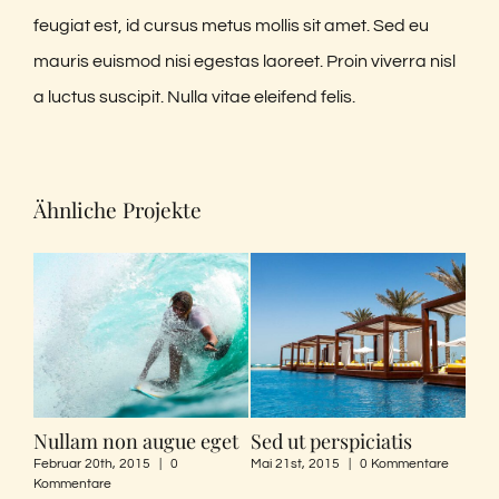
feugiat est, id cursus metus mollis sit amet. Sed eu
mauris euismod nisi egestas laoreet. Proin viverra nisl
a luctus suscipit. Nulla vitae eleifend felis.
Ähnliche Projekte
Nullam non augue eget
Sed ut perspiciatis
Sus
faci
Februar 20th, 2015
|
0
Mai 21st, 2015
|
0 Kommentare
Kommentare
April